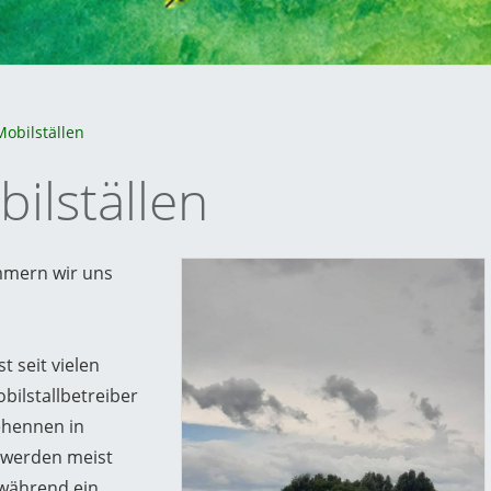
obilställen
ilställen
mmern wir uns
 seit vielen
bilstallbetreiber
ehennen in
e werden meist
twährend ein