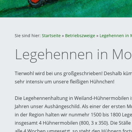
Sie sind hier:
Startseite
»
Betriebszweige
»
Legehennen in M
Legehennen in Mob
Tierwohl wird bei uns großgeschrieben! Deshalb kü
sehr intensiv um unsere fleißigen Hühnchen!
Die Legehennenhaltung in Weiland-Hühnermobilen ist
Jahren unser Aushängeschild. Als einer der ersten Mo
in der Region halten wir nunmehr 1500 bis 1800 Leg
insgesamt 4 Hühnermobilen (800, 3 x 350). Die Ställ
alle 4 Wochen umgesetzt, so steht den Hühnern for