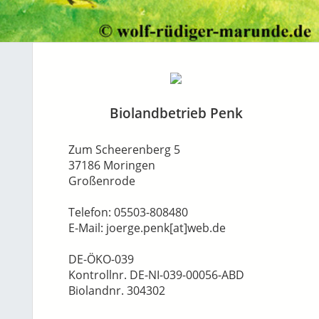
Biolandbetrieb Penk
Zum Scheerenberg 5
37186 Moringen
Großenrode
Telefon: 05503-808480
E-Mail: joerge.penk[at]web.de
DE-ÖKO-039
Kontrollnr. DE-NI-039-00056-ABD
Biolandnr. 304302