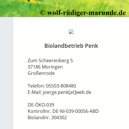
Biolandbetrieb Penk
Zum Scheerenberg 5
37186 Moringen
Großenrode
Telefon: 05503-808480
E-Mail: joerge.penk[at]web.de
DE-ÖKO-039
Kontrollnr. DE-NI-039-00056-ABD
Biolandnr. 304302